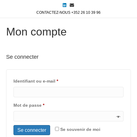
L
E
i
m
n
a
CONTACTEZ-NOUS +352 26 10 39 96
k
i
e
l
d
Mon compte
i
n
Se connecter
Obligatoire
Identifiant ou e-mail
*
Obligatoire
Mot de passe
*
Se souvenir de moi
Se connecter